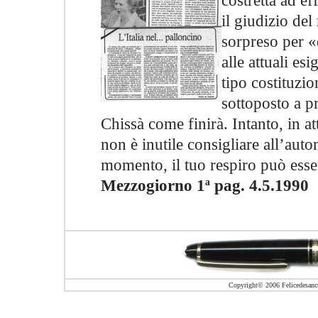
costretta ad ef
il giudizio del
sorpreso per «
alle attuali es
tipo costituzio
sottoposto a p
Chissà come finirà. Intanto, in at
non è inutile consigliare all’aut
momento, il tuo respiro può esser
Mezzogiorno 1ª pag. 4.5.1990
Copyright© 2006 Felicedesanctis