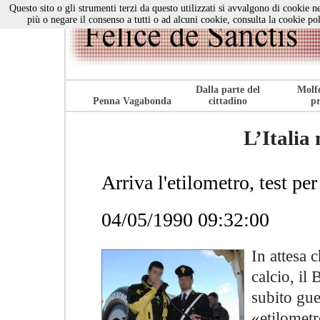
Questo sito o gli strumenti terzi da questo utilizzati si avvalgono di cookie ne
più o negare il consenso a tutti o ad alcuni cookie, consulta la cookie po
Dalla parte del
Molfe
Penna Vagabonda
cittadino
pr
L’Italia
Arriva l'etilometro, test pe
04/05/1990 09:32:00
In attesa 
calcio, il
subito gue
«etilometr