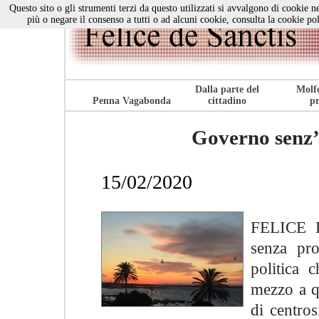
Questo sito o gli strumenti terzi da questo utilizzati si avvalgono di cookie ne
più o negare il consenso a tutti o ad alcuni cookie, consulta la cookie po
Dalla parte del
Molfe
Penna Vagabonda
cittadino
pr
Governo senz’
15/02/2020
FELICE 
senza pro
politica 
mezzo a q
di centro